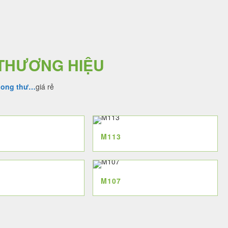
3.000.000 ₫.
3.500.00
 THƯƠNG HIỆU
hong thư…
giá rẻ
M113
M107