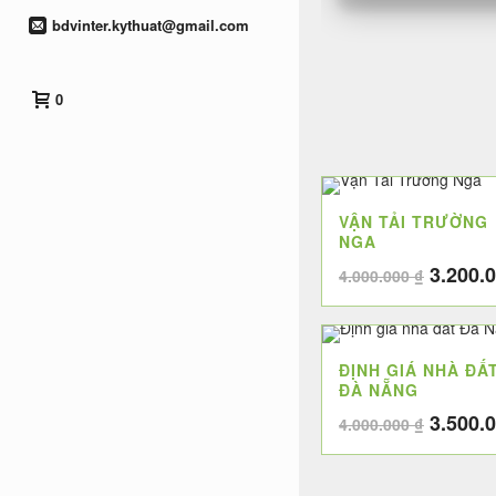
bdvinter.kythuat@gmail.com
0
VẬN TẢI TRƯỜNG
NGA
Giá
3.200.
4.000.000
₫
gốc
là:
4.000.0
ĐỊNH GIÁ NHÀ ĐẤ
ĐÀ NẴNG
Giá
3.500.
4.000.000
₫
gốc
là: