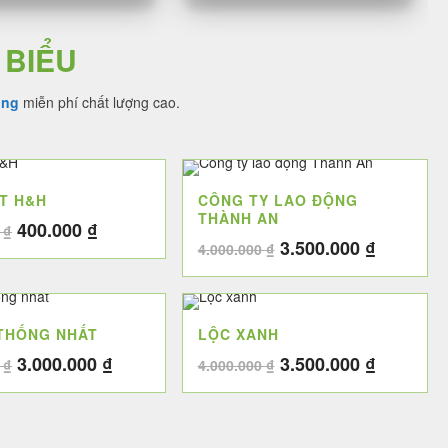
 BIỂU
ing
miễn phí chất lượng cao.
ẤT H&H
CÔNG TY LAO ĐỘNG
THÀNH AN
Giá
Giá
400.000
₫
0
₫
Giá
Giá
3.500.000
₫
gốc
hiện
4.000.000
₫
gốc
hiện
là:
tại
là:
tại
4.500.000 ₫.
là:
4.000.000 ₫.
là:
400.000 ₫.
 THỐNG NHẤT
LỘC XANH
3.500.00
Giá
Giá
Giá
Giá
3.000.000
₫
3.500.000
₫
0
₫
4.000.000
₫
gốc
hiện
gốc
hiện
là:
tại
là:
tại
3.500.000 ₫.
là:
4.000.000 ₫.
là: