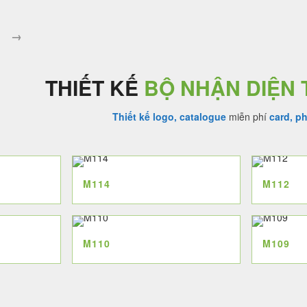
00 ₫.
là:
4.500.000 ₫.
là:
3.500.000 ₫.
4.000.000 ₫.
→
THIẾT KẾ
BỘ NHẬN DIỆN
Thiết kế logo, catalogue
miễn phí
card, p
M114
M112
M110
M109