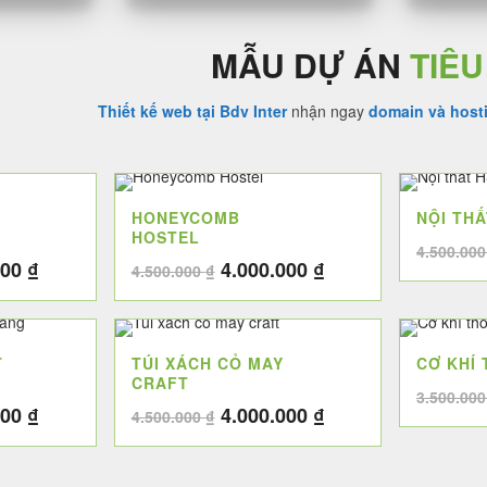
MẪU DỰ ÁN
TIÊU
Thiết kế web tại Bdv Inter
nhận ngay
domain và host
HONEYCOMB
NỘI TH
HOSTEL
4.500.00
Giá
Giá
Giá
000
₫
4.000.000
₫
4.500.000
₫
hiện
gốc
hiện
tại
là:
tại
00 ₫.
là:
4.500.000 ₫.
là:
T
TÚI XÁCH CỎ MAY
CƠ KHÍ
3.200.000 ₫.
4.000.000 ₫.
CRAFT
3.500.00
Giá
Giá
Giá
000
₫
4.000.000
₫
4.500.000
₫
hiện
gốc
hiện
tại
là:
tại