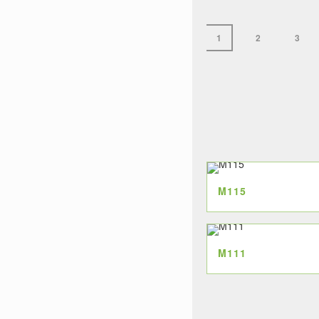
4.000.0
1
2
3
M115
M111