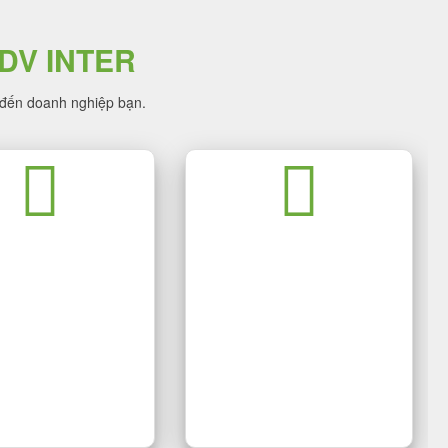
DV INTER
 đến doanh nghiệp bạn.
KẾ BỘ NHẬN DIỆN
DỊCH VỤ FACEBOOK
HƯƠNG HIỆU