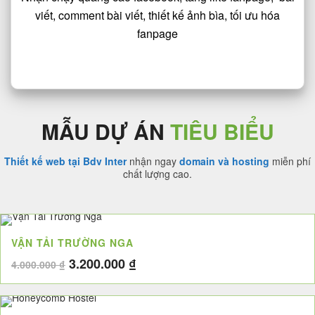
viết, comment bài viết, thiết kế ảnh bìa, tối ưu hóa
fanpage
MẪU DỰ ÁN
TIÊU BIỂU
Thiết kế web tại Bdv Inter
nhận ngay
domain và hosting
miễn phí
chất lượng cao.
VẬN TẢI TRƯỜNG NGA
Giá
Giá
3.200.000
₫
4.000.000
₫
gốc
hiện
là:
tại
4.000.000 ₫.
là: