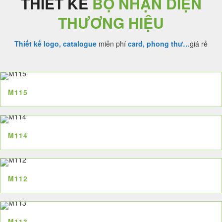
THIẾT KẾ
BỘ NHẬN DIỆN
THƯƠNG HIỆU
Thiết kế logo, catalogue
miễn phí
card, phong thư…
giá rẻ
M115
M114
M112
M113