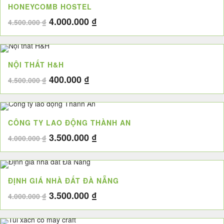
HONEYCOMB HOSTEL
3.200.000 ₫.
Giá
Giá
4.000.000
₫
4.500.000
₫
gốc
hiện
là:
tại
4.500.000 ₫.
là:
NỘI THẤT H&H
4.000.000 ₫.
Giá
Giá
400.000
₫
4.500.000
₫
gốc
hiện
là:
tại
4.500.000 ₫.
là:
CÔNG TY LAO ĐỘNG THÀNH AN
400.000 ₫.
Giá
Giá
3.500.000
₫
4.000.000
₫
gốc
hiện
là:
tại
4.000.000 ₫.
là:
ĐỊNH GIÁ NHÀ ĐẤT ĐÀ NẴNG
3.500.000 ₫.
Giá
Giá
3.500.000
₫
4.000.000
₫
gốc
hiện
là:
tại