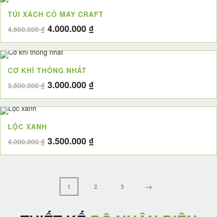
4.000.000 ₫.
là:
TÚI XÁCH CỎ MAY CRAFT
3.500.000 ₫.
Giá
Giá
4.000.000
₫
4.500.000
₫
gốc
hiện
là:
tại
4.500.000 ₫.
là:
CƠ KHÍ THỐNG NHẤT
4.000.000 ₫.
Giá
Giá
3.000.000
₫
3.500.000
₫
gốc
hiện
là:
tại
3.500.000 ₫.
là:
LỘC XANH
3.000.000 ₫.
Giá
Giá
3.500.000
₫
4.000.000
₫
gốc
hiện
là:
tại
4.000.000 ₫.
là:
3.500.000 ₫.
→
1
2
3