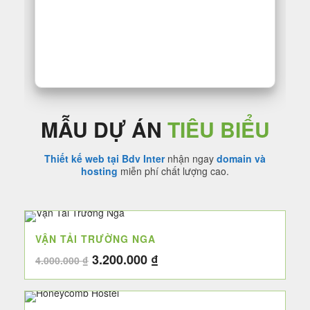
MẪU DỰ ÁN
TIÊU BIỂU
Thiết kế web tại Bdv Inter
nhận ngay
domain và
hosting
miễn phí chất lượng cao.
VẬN TẢI TRƯỜNG NGA
Giá
Giá
3.200.000
₫
4.000.000
₫
gốc
hiện
là:
tại
4.000.000 ₫.
là: