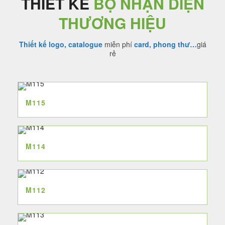
THIẾT KẾ
BỘ NHẬN DIỆN
THƯƠNG HIỆU
Thiết kế logo, catalogue
miễn phí
card, phong thư…
giá
rẻ
M115
M114
M112