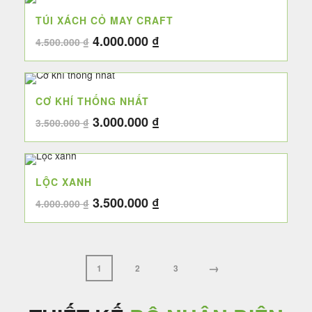
4.000.000 ₫.
là:
TÚI XÁCH CỎ MAY CRAFT
3.500.000 ₫.
Giá
Giá
4.000.000
₫
4.500.000
₫
gốc
hiện
là:
tại
4.500.000 ₫.
là:
CƠ KHÍ THỐNG NHẤT
4.000.000 ₫.
Giá
Giá
3.000.000
₫
3.500.000
₫
gốc
hiện
là:
tại
3.500.000 ₫.
là:
LỘC XANH
3.000.000 ₫.
Giá
Giá
3.500.000
₫
4.000.000
₫
gốc
hiện
là:
tại
4.000.000 ₫.
là:
3.500.000 ₫.
→
1
2
3