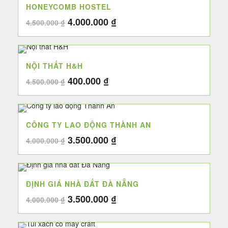
HONEYCOMB HOSTEL
3.200.000 ₫.
Giá
Giá
4.000.000
₫
4.500.000
₫
gốc
hiện
là:
tại
4.500.000 ₫.
là:
NỘI THẤT H&H
4.000.000 ₫.
Giá
Giá
400.000
₫
4.500.000
₫
gốc
hiện
là:
tại
4.500.000 ₫.
là:
CÔNG TY LAO ĐỘNG THÀNH AN
400.000 ₫.
Giá
Giá
3.500.000
₫
4.000.000
₫
gốc
hiện
là:
tại
4.000.000 ₫.
là:
ĐỊNH GIÁ NHÀ ĐẤT ĐÀ NẴNG
3.500.000 ₫.
Giá
Giá
3.500.000
₫
4.000.000
₫
gốc
hiện
là:
tại