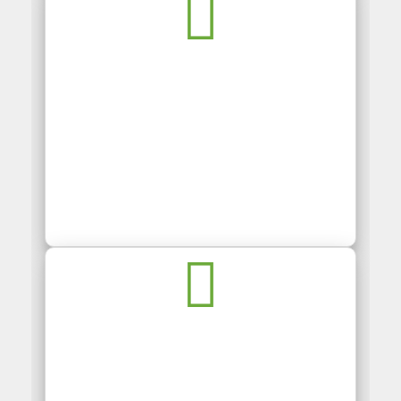
THIẾT KẾ BỘ NHẬN DIỆN THƯƠNG HIỆU
DỊCH VỤ FACEBOOK