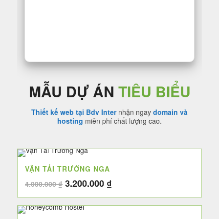
MẪU DỰ ÁN
TIÊU BIỂU
Thiết kế web tại Bdv Inter
nhận ngay
domain và
hosting
miễn phí chất lượng cao.
VẬN TẢI TRƯỜNG NGA
Giá
Giá
3.200.000
₫
4.000.000
₫
gốc
hiện
là:
tại
4.000.000 ₫.
là: