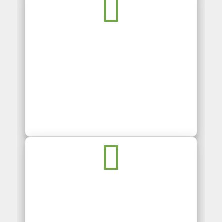
THIẾT KẾ BỘ NHẬN DIỆN THƯƠNG HIỆU
DỊCH VỤ FACEBOOK