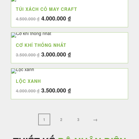
4.000.000 ₫.
là:
TÚI XÁCH CỎ MAY CRAFT
3.500.000 ₫.
Giá
Giá
4.000.000
₫
4.500.000
₫
gốc
hiện
là:
tại
4.500.000 ₫.
là:
CƠ KHÍ THỐNG NHẤT
4.000.000 ₫.
Giá
Giá
3.000.000
₫
3.500.000
₫
gốc
hiện
là:
tại
3.500.000 ₫.
là:
LỘC XANH
3.000.000 ₫.
Giá
Giá
3.500.000
₫
4.000.000
₫
gốc
hiện
là:
tại
4.000.000 ₫.
là:
3.500.000 ₫.
→
1
2
3