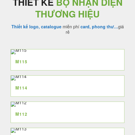
THIẾT KẾ
BỘ NHẬN DIỆN
THƯƠNG HIỆU
Thiết kế logo, catalogue
miễn phí
card, phong thư…
giá
rẻ
M115
M114
M112