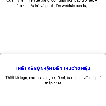
Quản lý tên miền dễ dàng, đơn giản hơn bao giờ hết. An
tâm khi lưu trữ và phát triển webiste của bạn.
THIẾT KẾ BỘ NHẬN DIỆN THƯƠNG HIỆU
Thiết kế logo, card, catalogue, tờ rơi, banner… với chi phí
thấp nhất