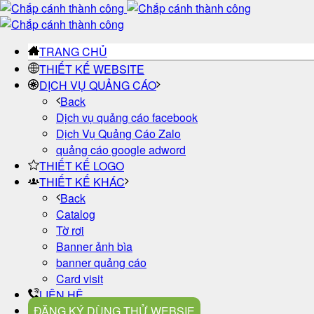
TRANG CHỦ
THIẾT KẾ WEBSITE
DỊCH VỤ QUẢNG CÁO
Back
Dịch vụ quảng cáo facebook
Dịch Vụ Quảng Cáo Zalo
quảng cáo google adword
THIẾT KẾ LOGO
THIẾT KẾ KHÁC
Back
Catalog
Tờ rơi
Banner ảnh bìa
banner quảng cáo
Card visit
LIÊN HỆ
ĐĂNG KÝ DÙNG THỬ WEBSIE