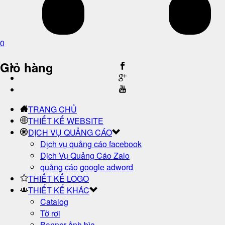
0
Giỏ hàng
TRANG CHỦ
THIẾT KẾ WEBSITE
DỊCH VỤ QUẢNG CÁO
Dịch vụ quảng cáo facebook
Dịch Vụ Quảng Cáo Zalo
quảng cáo google adword
THIẾT KẾ LOGO
THIẾT KẾ KHÁC
Catalog
Tờ rơi
Banner ảnh bìa