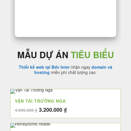
MẪU DỰ ÁN
TIÊU BIỂU
Thiết kế web tại Bdv Inter
nhận ngay
domain và
hosting
miễn phí chất lượng cao.
VẬN TẢI TRƯỜNG NGA
Giá
Giá
3.200.000
₫
4.000.000
₫
gốc
hiện
là:
tại
4.000.000 ₫.
là: