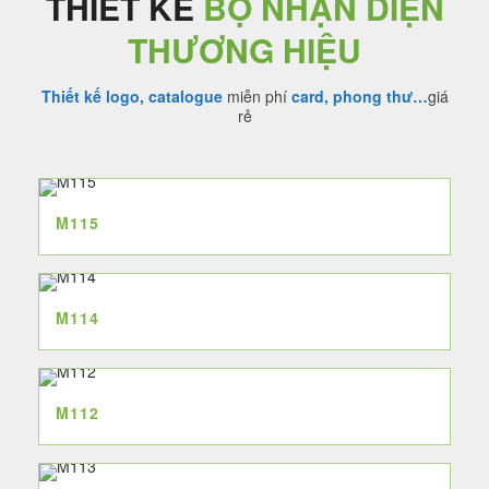
THIẾT KẾ
BỘ NHẬN DIỆN
THƯƠNG HIỆU
Thiết kế logo, catalogue
miễn phí
card, phong thư…
giá
rẻ
M115
M114
M112