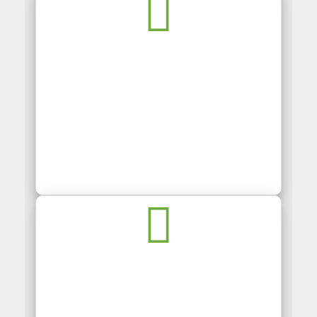
THIẾT KẾ BỘ NHẬN DIỆN THƯƠNG HIỆU
DỊCH VỤ FACEBOOK