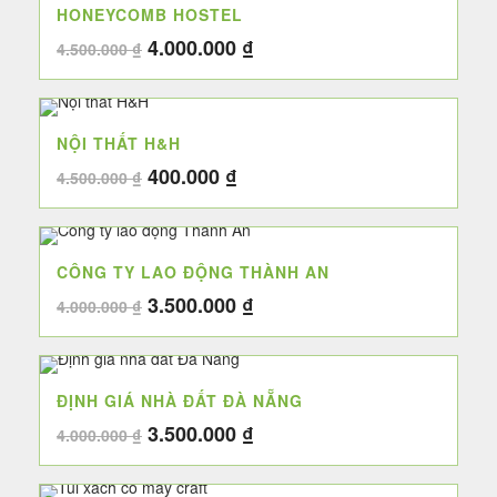
HONEYCOMB HOSTEL
3.200.000 ₫.
Giá
Giá
4.000.000
₫
4.500.000
₫
gốc
hiện
là:
tại
4.500.000 ₫.
là:
NỘI THẤT H&H
4.000.000 ₫.
Giá
Giá
400.000
₫
4.500.000
₫
gốc
hiện
là:
tại
4.500.000 ₫.
là:
CÔNG TY LAO ĐỘNG THÀNH AN
400.000 ₫.
Giá
Giá
3.500.000
₫
4.000.000
₫
gốc
hiện
là:
tại
4.000.000 ₫.
là:
ĐỊNH GIÁ NHÀ ĐẤT ĐÀ NẴNG
3.500.000 ₫.
Giá
Giá
3.500.000
₫
4.000.000
₫
gốc
hiện
là:
tại