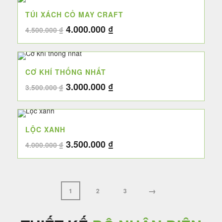
4.000.000 ₫.
là:
TÚI XÁCH CỎ MAY CRAFT
3.500.000 ₫.
Giá
Giá
4.000.000
₫
4.500.000
₫
gốc
hiện
là:
tại
4.500.000 ₫.
là:
CƠ KHÍ THỐNG NHẤT
4.000.000 ₫.
Giá
Giá
3.000.000
₫
3.500.000
₫
gốc
hiện
là:
tại
3.500.000 ₫.
là:
LỘC XANH
3.000.000 ₫.
Giá
Giá
3.500.000
₫
4.000.000
₫
gốc
hiện
là:
tại
4.000.000 ₫.
là:
3.500.000 ₫.
→
1
2
3