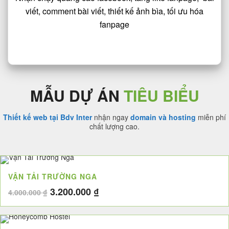
viết, comment bài viết, thiết kế ảnh bìa, tối ưu hóa
fanpage
MẪU DỰ ÁN
TIÊU BIỂU
Thiết kế web tại Bdv Inter
nhận ngay
domain và hosting
miễn phí
chất lượng cao.
VẬN TẢI TRƯỜNG NGA
Giá
Giá
3.200.000
₫
4.000.000
₫
gốc
hiện
là:
tại
4.000.000 ₫.
là: