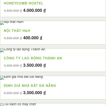
HONEYCOMB HOSTEL
3.200.000 ₫.
Giá
Giá
4.000.000
₫
4.500.000
₫
gốc
hiện
là:
tại
4.500.000 ₫.
là:
NỘI THẤT H&H
4.000.000 ₫.
Giá
Giá
400.000
₫
4.500.000
₫
gốc
hiện
là:
tại
4.500.000 ₫.
là:
CÔNG TY LAO ĐỘNG THÀNH AN
400.000 ₫.
Giá
Giá
3.500.000
₫
4.000.000
₫
gốc
hiện
là:
tại
4.000.000 ₫.
là:
ĐỊNH GIÁ NHÀ ĐẤT ĐÀ NẴNG
3.500.000 ₫.
Giá
Giá
3.500.000
₫
4.000.000
₫
gốc
hiện
là:
tại