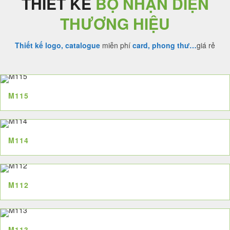
THIẾT KẾ
BỘ NHẬN DIỆN
THƯƠNG HIỆU
Thiết kế logo, catalogue
miễn phí
card, phong thư…
giá rẻ
M115
M114
M112
M113