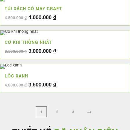
4.000.000 ₫.
là:
TÚI XÁCH CỎ MAY CRAFT
3.500.000 ₫.
Giá
Giá
4.000.000
₫
4.500.000
₫
gốc
hiện
là:
tại
4.500.000 ₫.
là:
CƠ KHÍ THỐNG NHẤT
4.000.000 ₫.
Giá
Giá
3.000.000
₫
3.500.000
₫
gốc
hiện
là:
tại
3.500.000 ₫.
là:
LỘC XANH
3.000.000 ₫.
Giá
Giá
3.500.000
₫
4.000.000
₫
gốc
hiện
là:
tại
4.000.000 ₫.
là:
3.500.000 ₫.
→
1
2
3