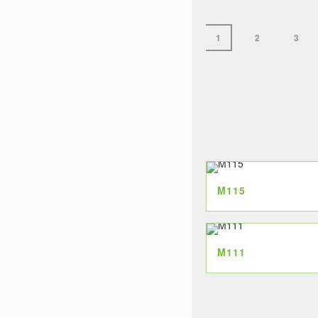
4.000.0
1
2
3
M115
M111