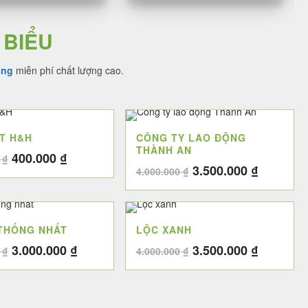
 BIỂU
ing
miễn phí chất lượng cao.
ẤT H&H
CÔNG TY LAO ĐỘNG
THÀNH AN
Giá
Giá
400.000
₫
0
₫
Giá
Giá
3.500.000
₫
gốc
hiện
4.000.000
₫
gốc
hiện
là:
tại
là:
tại
4.500.000 ₫.
là:
4.000.000 ₫.
là:
400.000 ₫.
 THỐNG NHẤT
LỘC XANH
3.500.00
Giá
Giá
Giá
Giá
3.000.000
₫
3.500.000
₫
0
₫
4.000.000
₫
gốc
hiện
gốc
hiện
là:
tại
là:
tại
3.500.000 ₫.
là:
4.000.000 ₫.
là: