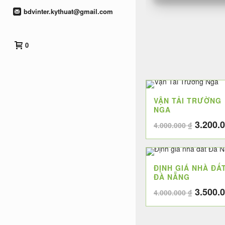
bdvinter.kythuat@gmail.com
0
VẬN TẢI TRƯỜNG
NGA
Giá
3.200.
4.000.000
₫
gốc
là:
4.000.0
ĐỊNH GIÁ NHÀ ĐẤ
ĐÀ NẴNG
Giá
3.500.
4.000.000
₫
gốc
là: