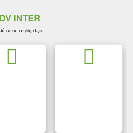
DV INTER
 đến doanh nghiệp bạn.
KẾ BỘ NHẬN DIỆN
DỊCH VỤ FACEBOOK
HƯƠNG HIỆU