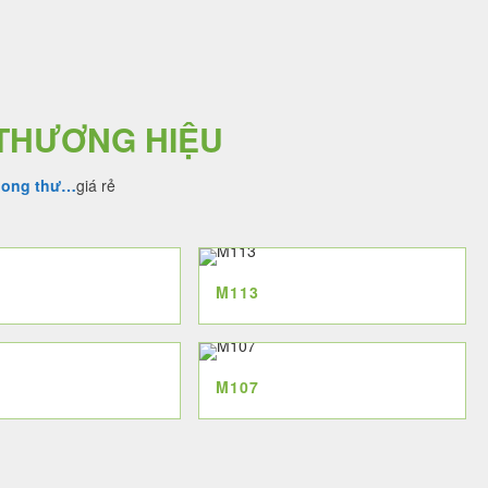
3.000.000 ₫.
3.500.00
 THƯƠNG HIỆU
hong thư…
giá rẻ
M113
M107