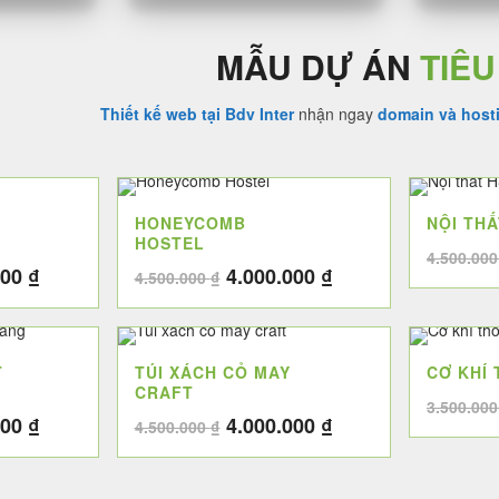
MẪU DỰ ÁN
TIÊU
Thiết kế web tại Bdv Inter
nhận ngay
domain và host
HONEYCOMB
NỘI TH
HOSTEL
4.500.00
Giá
Giá
Giá
000
₫
4.000.000
₫
4.500.000
₫
hiện
gốc
hiện
tại
là:
tại
00 ₫.
là:
4.500.000 ₫.
là:
T
TÚI XÁCH CỎ MAY
CƠ KHÍ
3.200.000 ₫.
4.000.000 ₫.
CRAFT
3.500.00
Giá
Giá
Giá
000
₫
4.000.000
₫
4.500.000
₫
hiện
gốc
hiện
tại
là:
tại