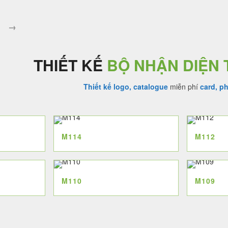
00 ₫.
là:
4.500.000 ₫.
là:
3.500.000 ₫.
4.000.000 ₫.
→
THIẾT KẾ
BỘ NHẬN DIỆN
Thiết kế logo, catalogue
miễn phí
card, p
M114
M112
M110
M109