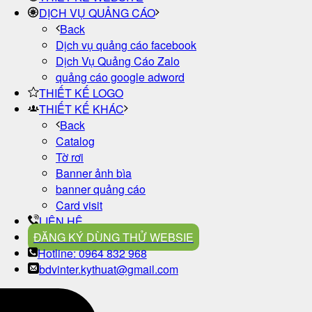
DỊCH VỤ QUẢNG CÁO
Back
Dịch vụ quảng cáo facebook
Dịch Vụ Quảng Cáo Zalo
quảng cáo google adword
THIẾT KẾ LOGO
THIẾT KẾ KHÁC
Back
Catalog
Tờ rơi
Banner ảnh bìa
banner quảng cáo
Card visit
LIÊN HỆ
ĐĂNG KÝ DÙNG THỬ WEBSIE
Hotline: 0964 832 968
bdvinter.kythuat@gmail.com