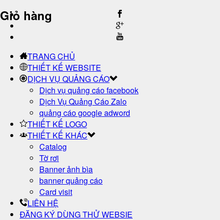
Giỏ hàng
TRANG CHỦ
THIẾT KẾ WEBSITE
DỊCH VỤ QUẢNG CÁO
Dịch vụ quảng cáo facebook
Dịch Vụ Quảng Cáo Zalo
quảng cáo google adword
THIẾT KẾ LOGO
THIẾT KẾ KHÁC
Catalog
Tờ rơi
Banner ảnh bìa
banner quảng cáo
Card visit
LIÊN HỆ
ĐĂNG KÝ DÙNG THỬ WEBSIE