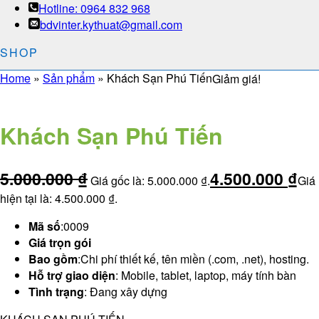
Hotline: 0964 832 968
bdvinter.kythuat@gmail.com
SHOP
Home
»
Sản phẩm
»
Khách Sạn Phú Tiến
Giảm giá!
Khách Sạn Phú Tiến
5.000.000
₫
4.500.000
₫
Giá gốc là: 5.000.000 ₫.
Giá
hiện tại là: 4.500.000 ₫.
Mã số
:
0009
Giá trọn gói
Bao gồm
:
Chi phí thiết kế, tên miền (.com, .net), hosting.
Hỗ trợ giao diện
:
Mobile, tablet, laptop, máy tính bàn
Tình trạng
:
Đang xây dựng