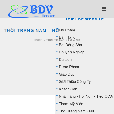
THIẾT KẾ WEBSITE
*
Mỹ Phẩm
THỜI TRANG NAM – NỮ
*
Bán Hàng
HOME
»
THỜI TRANG NAM – NỮ
*
Bất Động Sản
*
Chuyên Nghiệp
*
Du Lịch
*
Dược Phẩm
*
Giáo Dục
*
Giới Thiệu Công Ty
*
Khách Sạn
*
Nhà Hàng - Hội Nghị - Tiệc Cưới
*
Thẩm Mỹ Viện
*
Thời Trang Nam - Nữ